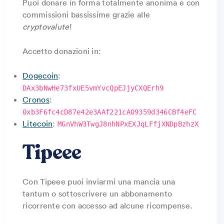
Puoi donare in forma totalmente anonima e con
commissioni bassissime grazie alle
cryptovalute
!
Accetto donazioni in:
Dogecoin
:
DAx3bNwHe73fxUE5vmYvcQpEJjyCXQErh9
Cronos
:
0xb3F6fc4cD87e42e3AAf221cA09359d346CBf4eFC
Litecoin
:
MGnVhW3TwgJ8nhNPxEXJqLFfjXNDpBzhzX
Tipeee
Con Tipeee puoi inviarmi una mancia una
tantum o sottoscrivere un abbonamento
ricorrente con accesso ad alcune ricompense.